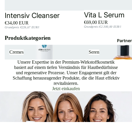
Vita L Serum
Intensiv Cleanser
€69,00 EUR
€34,00 EUR
Grundpreis
€2.300,00 EUR/l
Grundpreis
€226,67 EUR/l
Produktkategorien
Partner
Cremes
Seren
Cremes
Seren
Unsere Expertise in der Premium-Wirkstoffkosmetik
basiert auf einem tiefen Verständnis für Hautbedürfnisse
und regenerative Prozesse. Unser Engagement gilt der
Schaffung herausragender Produkte, die die Haut effektiv
revitalisieren.
Jetzt einkaufen