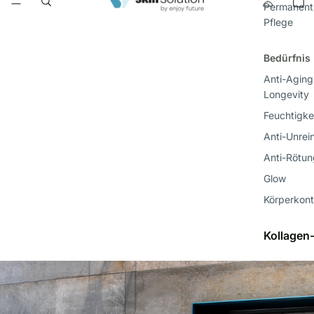
Permanent
Pflege
Bedürfnis
Anti-Aging
Longevity
Feuchtigke
Anti-Unrei
Anti-Rötu
Glow
Körperkon
Kollagen