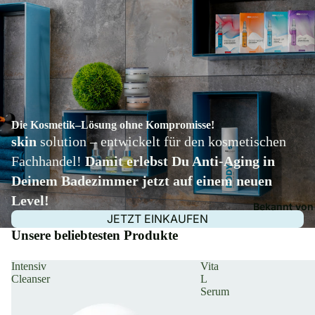
Die Kosmetik‒Lösung ohne Kompromisse!
skin
solution – entwickelt für den kosmetischen
Fachhandel!
Damit erlebst Du Anti-Aging in
Deinem Badezimmer jetzt auf einem neuen
Level!
Bekannt von 
JETZT EINKAUFEN
Unsere beliebtesten Produkte
Intensiv
Vita
Cleanser
L
Serum